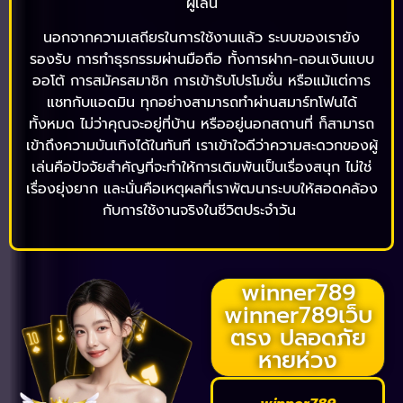
ผู้เล่น
นอกจากความเสถียรในการใช้งานแล้ว ระบบของเรายัง
รองรับ การทำธุรกรรมผ่านมือถือ ทั้งการฝาก-ถอนเงินแบบ
ออโต้ การสมัครสมาชิก การเข้ารับโปรโมชั่น หรือแม้แต่การ
แชทกับแอดมิน ทุกอย่างสามารถทำผ่านสมาร์ทโฟนได้
ทั้งหมด ไม่ว่าคุณจะอยู่ที่บ้าน หรืออยู่นอกสถานที่ ก็สามารถ
เข้าถึงความบันเทิงได้ในทันที เราเข้าใจดีว่าความสะดวกของผู้
เล่นคือปัจจัยสำคัญที่จะทำให้การเดิมพันเป็นเรื่องสนุก ไม่ใช่
เรื่องยุ่งยาก และนั่นคือเหตุผลที่เราพัฒนาระบบให้สอดคล้อง
กับการใช้งานจริงในชีวิตประจำวัน
winner789
winner789เว็บ
ตรง ปลอดภัย
หายห่วง