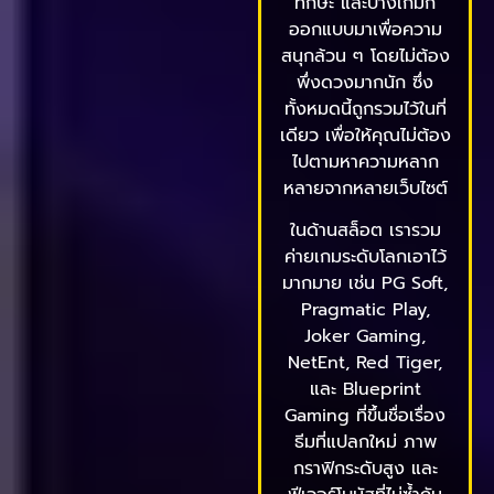
ทักษะ และบางเกมก็
ออกแบบมาเพื่อความ
สนุกล้วน ๆ โดยไม่ต้อง
พึ่งดวงมากนัก ซึ่ง
ทั้งหมดนี้ถูกรวมไว้ในที่
เดียว เพื่อให้คุณไม่ต้อง
ไปตามหาความหลาก
หลายจากหลายเว็บไซต์
ในด้านสล็อต เรารวม
ค่ายเกมระดับโลกเอาไว้
มากมาย เช่น PG Soft,
Pragmatic Play,
Joker Gaming,
NetEnt, Red Tiger,
และ Blueprint
Gaming ที่ขึ้นชื่อเรื่อง
ธีมที่แปลกใหม่ ภาพ
กราฟิกระดับสูง และ