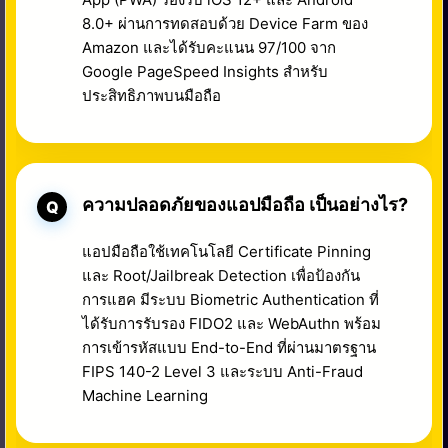
8.0+ ผ่านการทดสอบด้วย Device Farm ของ
Amazon และได้รับคะแนน 97/100 จาก
Google PageSpeed Insights สำหรับ
ประสิทธิภาพบนมือถือ
ความปลอดภัยของแอปมือถือ เป็นอย่างไร?
แอปมือถือใช้เทคโนโลยี Certificate Pinning
และ Root/Jailbreak Detection เพื่อป้องกัน
การแฮค มีระบบ Biometric Authentication ที่
ได้รับการรับรอง FIDO2 และ WebAuthn พร้อม
การเข้ารหัสแบบ End-to-End ที่ผ่านมาตรฐาน
FIPS 140-2 Level 3 และระบบ Anti-Fraud
Machine Learning