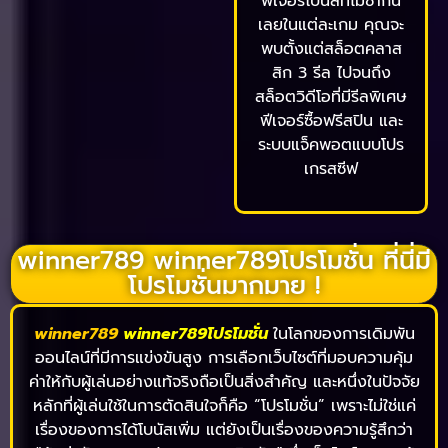
ฟีเจอร์โบนัสที่ไม่ซ้ำกัน
เลยในแต่ละเกม คุณจะ
พบตั้งแต่สล็อตคลาส
สิก 3 รีล ไปจนถึง
สล็อตวิดีโอที่มีรีลพิเศษ
ฟีเจอร์ซื้อฟรีสปิน และ
ระบบแจ็คพอตแบบโปร
เกรสซีฟ
winner789 winner789โปรโมชั่น ที่นี่มี
โปรโมชั่นมากมาย !
winner789
winner789โปรโมชั่น
ในโลกของการเดิมพัน
ออนไลน์ที่มีการแข่งขันสูง การเลือกเว็บไซต์ที่มอบความคุ้ม
ค่าให้กับผู้เล่นอย่างแท้จริงถือเป็นสิ่งสำคัญ และหนึ่งในปัจจัย
หลักที่ผู้เล่นใช้ในการตัดสินใจก็คือ “โปรโมชั่น” เพราะไม่ใช่แค่
เรื่องของการได้โบนัสเพิ่ม แต่ยังเป็นเรื่องของความรู้สึกว่า